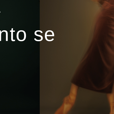
A
nto se